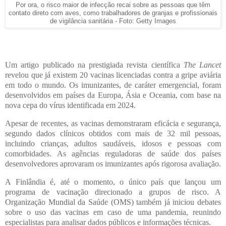
Por ora, o risco maior de infecção recai sobre as pessoas que têm
contato direto com aves, como trabalhadores de granjas e profissionais
de vigilância sanitária - Foto: Getty Images
Um artigo publicado na prestigiada revista científica
The Lancet
revelou que já existem
20 vacinas licenciadas contra a gripe aviária
em todo o mundo. Os imunizantes, de caráter emergencial, foram
desenvolvidos em países da
Europa, Ásia e Oceania
, com base na
nova cepa do vírus identificada em
2024
.
Apesar de recentes, as vacinas demonstraram
eficácia e segurança
,
segundo dados clínicos obtidos com
mais de 32 mil pessoas
,
incluindo
crianças, adultos saudáveis, idosos e pessoas com
comorbidades
. As
agências reguladoras de saúde
dos países
desenvolvedores aprovaram os imunizantes após rigorosa avaliação.
A
Finlândia
é, até o momento, o único país que lançou um
programa de vacinação direcionado a grupos de risco
. A
Organização Mundial da Saúde (OMS)
também já iniciou debates
sobre o uso das vacinas em caso de uma pandemia, reunindo
especialistas para analisar dados públicos e informações técnicas.