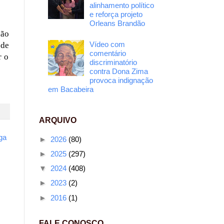
alinhamento político
e reforça projeto
Orleans Brandão
não
Vídeo com
 de
comentário
r o
discriminatório
contra Dona Zima
provoca indignação
em Bacabeira
ARQUIVO
ga
►
2026
(80)
►
2025
(297)
▼
2024
(408)
►
2023
(2)
►
2016
(1)
FALE CONOSCO