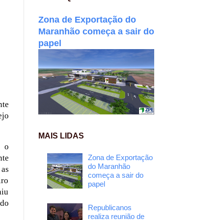
Zona de Exportação do
Maranhão começa a sair do
papel
é
nte
ejo
MAIS LIDAS
e o
nte
Zona de Exportação
do Maranhão
 as
começa a sair do
iro
papel
niu
 do
Republicanos
realiza reunião de