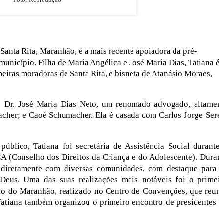
 Santa Rita, Maranhão, é a mais recente apoiadora da pré-
município. Filha de Maria Angélica e José Maria Dias, Tatiana 
eiras moradoras de Santa Rita, e bisneta de Atanásio Moraes,
s: Dr. José Maria Dias Neto, um renomado advogado, altame
cher; e Caoê Schumacher. Ela é casada com Carlos Jorge Ser
úblico, Tatiana foi secretária de Assistência Social durant
 (Conselho dos Direitos da Criança e do Adolescente). Dura
u diretamente com diversas comunidades, com destaque para
eus. Uma das suas realizações mais notáveis foi o prime
o do Maranhão, realizado no Centro de Convenções, que reu
 Tatiana também organizou o primeiro encontro de presidentes