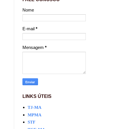
Nome
E-mail
*
Mensagem
*
LINKS ÚTEIS
TJ-MA
MPMA
STF