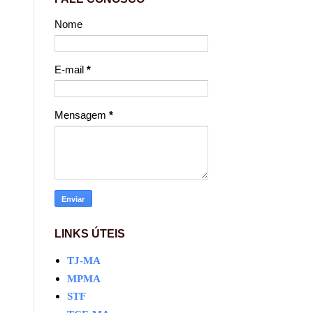
Nome
E-mail
*
Mensagem
*
LINKS ÚTEIS
TJ-MA
MPMA
STF