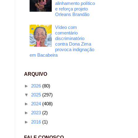
alinhamento político
e reforça projeto
Orleans Brandão
Vídeo com
comentário
discriminatório
contra Dona Zima
provoca indignação
em Bacabeira
ARQUIVO
►
2026
(80)
▼
2025
(297)
►
2024
(408)
►
2023
(2)
►
2016
(1)
FALE CONOSCO