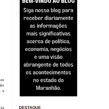
tas
der
s e
cia
DESTAQUE