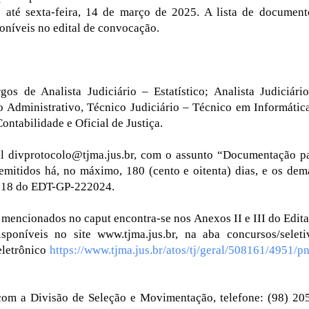
 até sexta-feira, 14 de março de 2025. A lista de document
níveis no edital de convocação.
s de Analista Judiciário – Estatístico; Analista Judiciári
o Administrativo, Técnico Judiciário – Técnico em Informátic
ontabilidade e Oficial de Justiça.
il divprotocolo@tjma.jus.br, com o assunto “Documentação p
emitidos há, no máximo, 180 (cento e oitenta) dias, e os dem
e 18 do EDT-GP-222024.
encionados no caput encontra-se nos Anexos II e III do Edita
sponíveis no site www.tjma.jus.br, na aba concursos/seleti
eletrônico
https://www.tjma.jus.br/atos/tj/geral/508161/4951/p
com a Divisão de Seleção e Movimentação, telefone: (98) 20