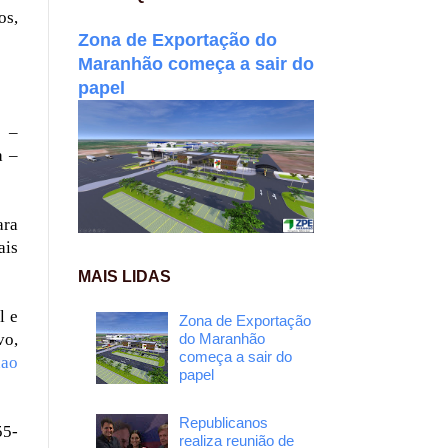
os,
Zona de Exportação do
Maranhão começa a sair do
papel
o –
a –
ara
ais
MAIS LIDAS
l e
Zona de Exportação
vo,
do Maranhão
começa a sair do
nao
papel
Republicanos
55-
realiza reunião de