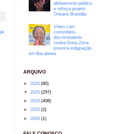
alinhamento político
e reforça projeto
Orleans Brandão
Vídeo com
ga
comentário
discriminatório
contra Dona Zima
provoca indignação
em Bacabeira
ARQUIVO
►
2026
(80)
▼
2025
(297)
►
2024
(408)
►
2023
(2)
►
2016
(1)
FALE CONOSCO