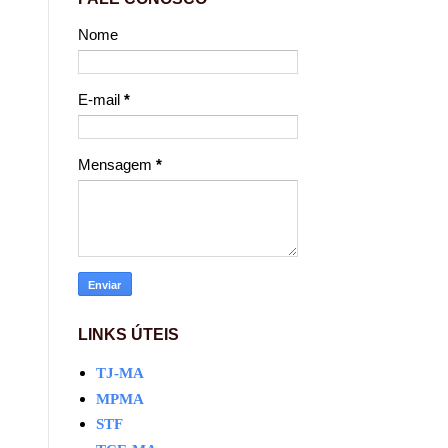
Nome
E-mail
*
Mensagem
*
LINKS ÚTEIS
TJ-MA
MPMA
STF