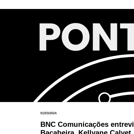
01/03/2024
BNC Comunicações entrevist
Bacabeira, Kellyane Calvet