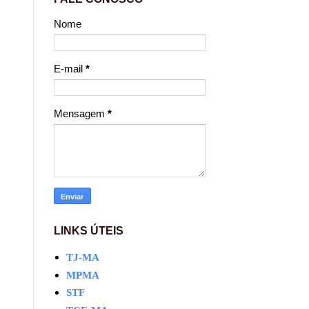
Nome
E-mail
*
Mensagem
*
LINKS ÚTEIS
TJ-MA
MPMA
STF