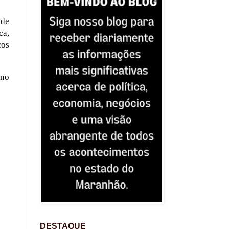
 de
ca,
ços
no
DESTAQUE