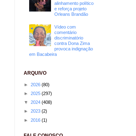
alinhamento político
e reforça projeto
Orleans Brandão
Vídeo com
comentário
discriminatório
contra Dona Zima
provoca indignação
em Bacabeira
ARQUIVO
►
2026
(80)
►
2025
(297)
▼
2024
(408)
►
2023
(2)
►
2016
(1)
FALE CONOSCO